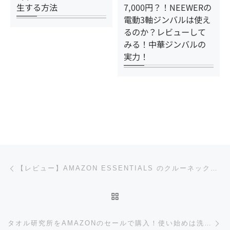
生する方法
7,000円？！NEEWERの
電動3軸ジンバルは使え
るのか？レビューして
みる！中華ジンバルの
実力！
投稿ナビゲーション
前の投稿
【レビュー】AMAZON ESSENTIALS のクルーネック半袖Tシャツを買ってみた！ミニマリストにオススメ！
投稿リストに戻る
次
タオル研究所をAMAZONのセールで購入！使い始めは洗濯機で洗おう！ふかふか感に過度な期待は厳禁だが満足感あり！