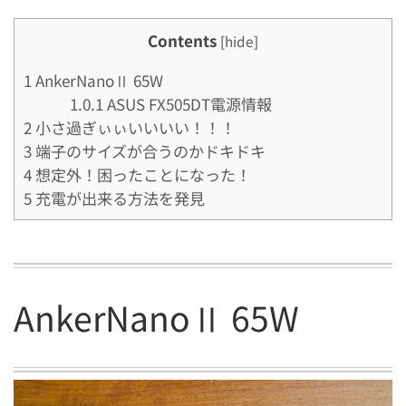
Contents
[
hide
]
1
AnkerNanoⅡ 65W
1.0.1
ASUS FX505DT電源情報
2
小さ過ぎぃぃいいいい！！！
3
端子のサイズが合うのかドキドキ
4
想定外！困ったことになった！
5
充電が出来る方法を発見
AnkerNanoⅡ 65W