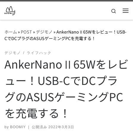
コンテンツへスキップ
Search
メ
ホーム
»
POST
»
デジモノ
»
AnkerNanoⅡ65Wをレビュー！USB-
CでDCプラグのASUSゲーミングPCを充電する！
デジモノ
ライフハック
AnkerNanoⅡ65Wをレビ
ュー！USB-CでDCプラ
グのASUSゲーミングPC
を充電する！
by
BOOMIY
|
公開済み
2022年3月3日