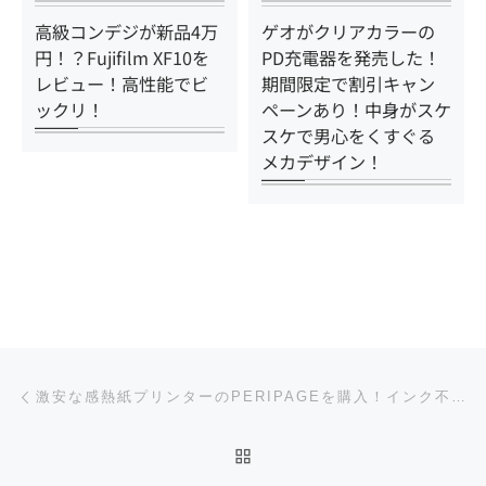
高級コンデジが新品4万
ゲオがクリアカラーの
円！？Fujifilm XF10を
PD充電器を発売した！
レビュー！高性能でビ
期間限定で割引キャン
ックリ！
ペーンあり！中身がスケ
スケで男心をくすぐる
メカデザイン！
投稿ナビゲーション
前の投稿
激安な感熱紙プリンターのPERIPAGEを購入！インク不要なポータブルタイプでスマホの写真も印刷出来ちゃう！
投稿リストに戻る