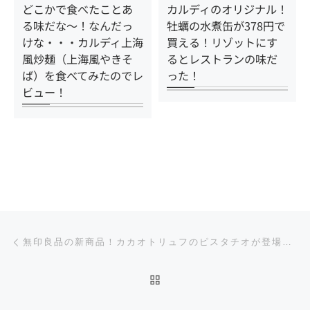
どこかで食べたことあ
カルディのオリジナル！
る味だな～！なんだっ
牡蠣の水煮缶が378円で
けな・・・カルディ上海
買える！リゾットにす
風炒麺（上海風やきそ
るとレストランの味だ
ば）を食べてみたのでレ
った！
ビュー！
投稿ナビゲーション
前の投稿
無印良品の新商品！カカオトリュフのピスタチオが登場！口溶けがヤバい！食べてみたのでレビュー！
投稿リストに戻る
次